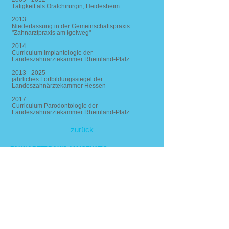
Tätigkeit als Oralchirurgin, Heidesheim
2013
Niederlassung in der Gemeinschaftspraxis
"Zahnarztpraxis am Igelweg"
2014
Curriculum Implantologie der
Landeszahnärztekammer Rheinland-Pfalz
2013 - 2025
jährliches Fortbildungssiegel der
Landeszahnärztekammer Hessen
2017
Curriculum Parodontologie der
Landeszahnärztekammer Rheinland-Pfalz
zurück
ZAHNARZTPRAXIS AM IGELWEG
Dr. Stephanie R. Diegisser
Fachzahnärztin für Oralchirurgie
Kammerzertifikate Implantologie und
Parodontologie
KONTAKT
Igelweg 60
65428 Rüsselsheim am Main