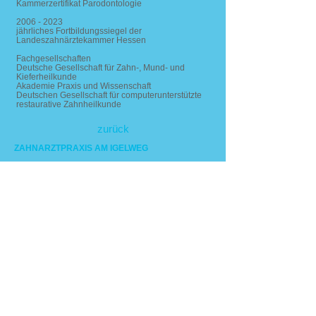
Kammerzertifikat Parodontologie
2006 - 2023
jährliches Fortbildungssiegel der
Landeszahnärztekammer Hessen
Fachgesellschaften
Deutsche Gesellschaft für Zahn-, Mund- und
Kieferheilkunde
Akademie Praxis und Wissenschaft
Deutschen Gesellschaft für computerunterstützte
restaurative Zahnheilkunde
zurück
ZAHNARZTPRAXIS AM IGELWEG
Dr. Stephanie R. Diegisser
Fachzahnärztin für Oralchirurgie
Kammerzertifikate Implantologie und
Parodontologie
KONTAKT
Igelweg 60
65428 Rüsselsheim am Main
Telefon
0 61 42 / 6 12 49
E-Mail
kontakt@zapai.de
SPRECHSTUNDEN